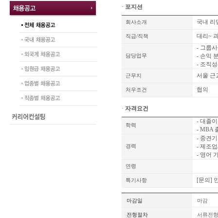
·
포지션
국내 리
회사소개
대리~ 
직급/직책
- 그룹
- 손익 
담당업무
- 조직
서울 
근무지
협의
처우조건
·
자격요건
- 대졸
학력
- MBA
- 중견
- 제조업
경력
- 영어
연령
[문의] 
특기사항
마감일
마감
전형절차
서류전형