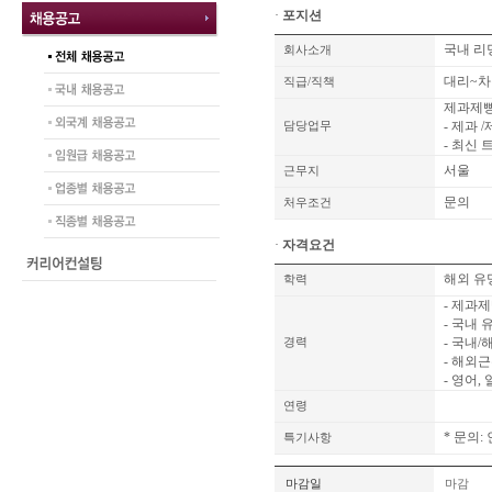
·
포지션
국내 리
회사소개
대리~
직급/직책
제과제빵
- 제과 
담당업무
- 최신
서울
근무지
문의
처우조건
·
자격요건
해외 유
학력
- 제과
- 국내
- 국내
경력
- 해외
- 영어
연령
* 문의: 
특기사항
마감일
마감