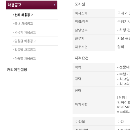
·
포지션
국내 리
회사소개
수행기
직급/직책
- 차량
담당업무
서울 
근무지
협의
처우조건
·
자격요건
- 전문
학력
- 수행기
- 최고
경력
- 최고
연령
[담당]
인싸이트
특기사항
tel) 02-
e-mail)l
마감일
마감