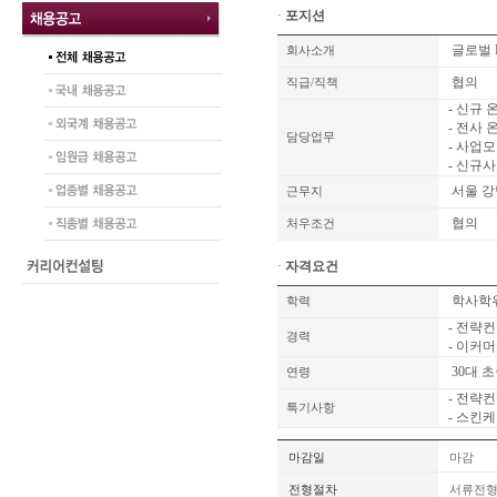
·
포지션
글로벌 
회사소개
협의
직급/직책
- 신규
- 전사
담당업무
- 사업
- 신규사
서울 강
근무지
협의
처우조건
·
자격요건
학사학
학력
- 전략
경력
- 이커
30대 초
연령
- 전략
특기사항
- 스킨
마감일
마감
전형절차
서류전형