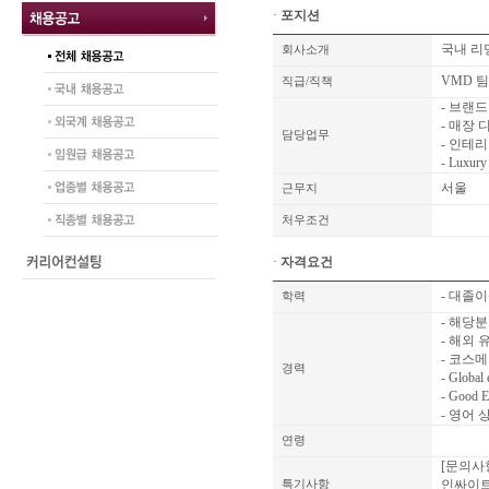
·
포지션
국내 리
회사소개
VMD 
직급/직책
- 브랜드
- 매장
담당업무
- 인테
- Lux
서울
근무지
처우조건
·
자격요건
- 대졸
학력
- 해당분
- 해외
- 코스메틱
경력
- Global
- Good 
- 영어 
연령
[문의사
인싸이트
특기사항