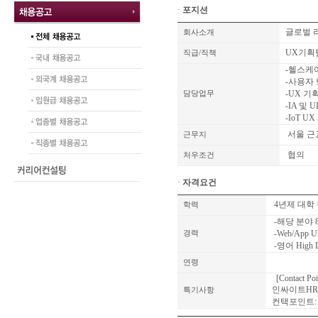
·
포지션
글로벌 
회사소개
UX기획
직급/직책
-헬스케
-사용자
-UX 기
담당업무
-IA 및 
-IoT U
서울 근
근무지
협의
처우조건
·
자격요건
4년제 대학
학력
-해당 분야
-Web/App
경력
-영어 High L
연령
[Contact Poi
인싸이트HR
특기사항
컨택포인트: 02-