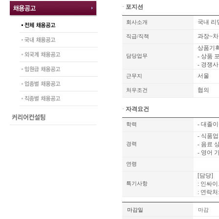
·
포지션
국내 리
회사소개
과장~차
직급/직책
상품기
- 상품
담당업무
- 경쟁
서울
근무지
협의
처우조건
·
자격요건
- 대졸
학력
- 식품
- 음료
경력
- 영어
연령
[담당]
: 인싸
특기사항
: 연락처: 
마감일
마감