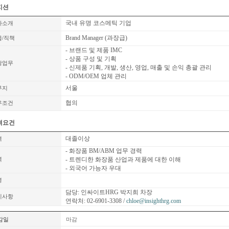
지션
국내 유명 코스메틱 기업
사소개
Brand Manager (과장급)
급/직책
- 브랜드 및 제품 IMC
- 상품 구성 및 기획
당업무
- 신제품 기획, 개발, 생산, 영업, 매출 및 손익 총괄 관리
- ODM/OEM 업체 관리
서울
무지
협의
우조건
격요건
대졸이상
력
- 화장품 BM/ABM 업무 경력
- 트렌디한 화장품 산업과 제품에 대한 이해
력
- 외국어 가능자 우대
령
담당: 인싸이트HRG 박지희 차장
기사항
연락처: 02-6901-3308 /
chloe@insighthrg.com
감일
마감